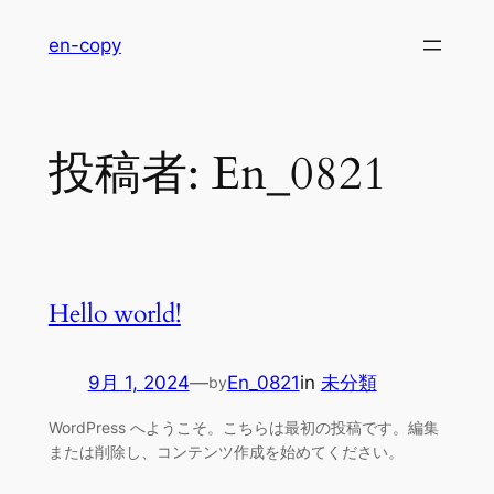
内
en-copy
容
を
ス
キ
投稿者:
En_0821
ッ
プ
Hello world!
9月 1, 2024
—
En_0821
in
未分類
by
WordPress へようこそ。こちらは最初の投稿です。編集
または削除し、コンテンツ作成を始めてください。